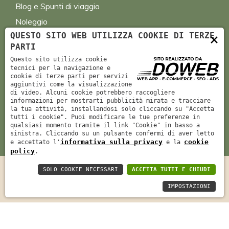
Blog e Spunti di viaggio
Noleggio
×
QUESTO SITO WEB UTILIZZA COOKIE DI TERZE
Richiedi preventivo
PARTI
Questo sito utilizza cookie
tecnici per la navigazione e
cookie di terze parti per servizi
Informazioni
aggiuntivi come la visualizzazione
di video. Alcuni cookie potrebbero raccogliere
bellavitaviaggi@gmail.com
informazioni per mostrarti pubblicità mirata e tracciare
la tua attività, installandosi solo cliccando su "Accetta
+39 347 733 1964
tutti i cookie". Puoi modificare le tue preferenze in
qualsiasi momento tramite il link "Cookie" in basso a
sinistra. Cliccando su un pulsante confermi di aver letto
informativa sulla privacy
cookie
e accettato l'
e la
policy
.
SOLO COOKIE NECESSARI
ACCETTA TUTTI E CHIUDI
IMPOSTAZIONI
P. IVA: 05039790232 | Rag. Soc.: Righetti Nadia
Informativa sulla privacy
-
Cookie policy